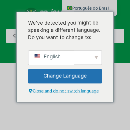
Português do Brasil
English
We've detected you might be
speaking a different language.
Do you want to change to:
English
Change Language
Resultados da
Close and do not switch language
Pesquisa por:
Testosterona