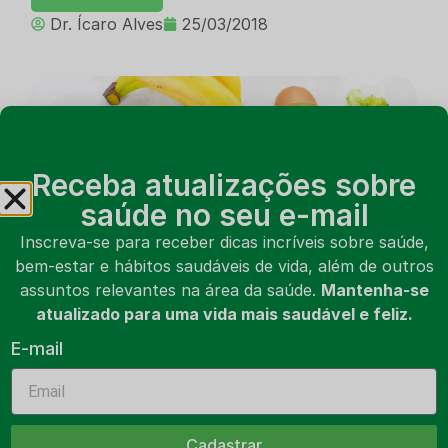
Dr. Ícaro Alves
25/03/2018
Receba atualizações sobre
saúde no seu e-mail
Inscreva-se para receber dicas incríveis sobre saúde,
bem-estar e hábitos saudáveis de vida, além de outros
assuntos relevantes na área da saúde.
Mantenha-se
atualizado para uma vida mais saudável e feliz.
Vitamina K2
E-mail
LER ARTIGO
Dr. Ícaro Alves
05/12/2017
Cadastrar