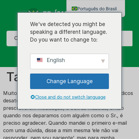
Português do Brasil
English
We've detected you might be
speaking a different language.
Do you want to change to:
English
Tatiane
Change Language
Muito obrigada! Comumente ouvimos falar de médicos
Close and do not switch language
desatualizados, que mal olham no paciente para
prescreverem medicação, e outras mazelas; então
quando nos deparamos com alguém como o Sr., é
preciso agradecer. Quando mandei o primeiro e-mail
com uma dúvida, disse a mim mesma ‘ele não vai
responder, nem sou paciente’, mas para minha