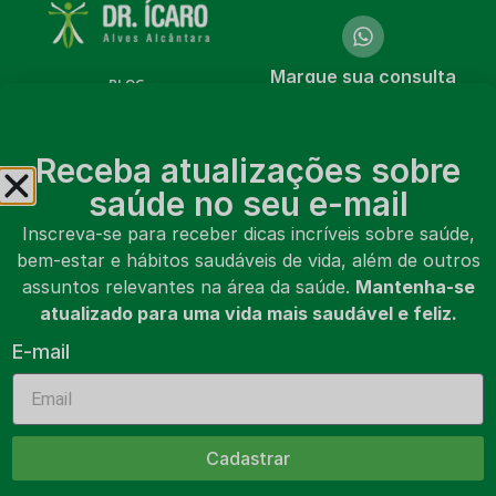
Marque sua consulta
BLOG
online ou presencial
CURSOS
Marcar consulta
Receba atualizações sobre
LIVROS
saúde no seu e-mail
VÍDEOS
Inscreva-se para receber dicas incríveis sobre saúde,
bem-estar e hábitos saudáveis de vida, além de outros
SOBRE MIM
assuntos relevantes na área da saúde.
Mantenha-se
CONTATO
atualizado para uma vida mais saudável e feliz.
E-mail
MARCAR CONSULTA
Cadastrar