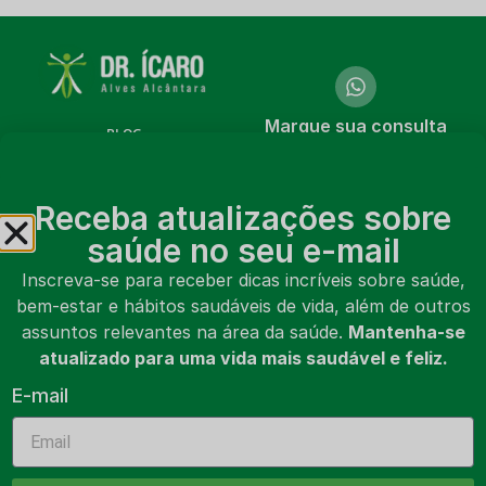
Marque sua consulta
BLOG
online ou presencial
CURSOS
Marcar consulta
Receba atualizações sobre
LIVROS
saúde no seu e-mail
VÍDEOS
Inscreva-se para receber dicas incríveis sobre saúde,
bem-estar e hábitos saudáveis de vida, além de outros
SOBRE MIM
assuntos relevantes na área da saúde.
Mantenha-se
CONTATO
atualizado para uma vida mais saudável e feliz.
E-mail
MARCAR CONSULTA