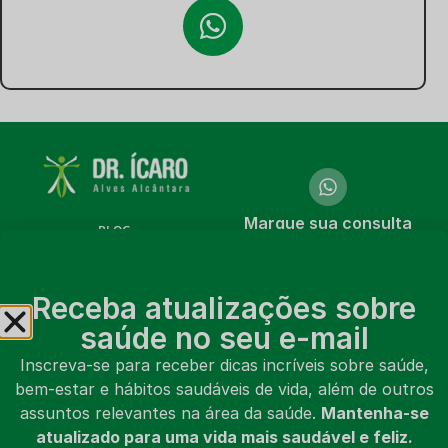
Marque sua consulta
BLOG
online ou presencial
CURSOS
Marcar consulta
Receba atualizações sobre
LIVROS
saúde no seu e-mail
VÍDEOS
Inscreva-se para receber dicas incríveis sobre saúde,
bem-estar e hábitos saudáveis de vida, além de outros
SOBRE MIM
assuntos relevantes na área da saúde.
Mantenha-se
CONTATO
atualizado para uma vida mais saudável e feliz.