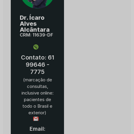
Dr. Ícaro
Alves
Alcântara
CRM: 11639-DF
Contato: 61
99646 -
7775
(marcação de
consultas,
inclusive online:
pacientes de
todo o Brasil e
exterior)
Email: