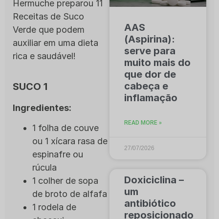
Hermuche preparou 11
Receitas de Suco
AAS
Verde que podem
(Aspirina):
auxiliar em uma dieta
serve para
rica e saudável!
muito mais do
que dor de
cabeça e
SUCO 1
inflamação
Ingredientes:
READ MORE »
1 folha de couve
ou 1 xícara rasa de
27/07/2026
espinafre ou
rúcula
Doxiciclina –
1 colher de sopa
um
de broto de alfafa
antibiótico
1 rodela de
reposicionado