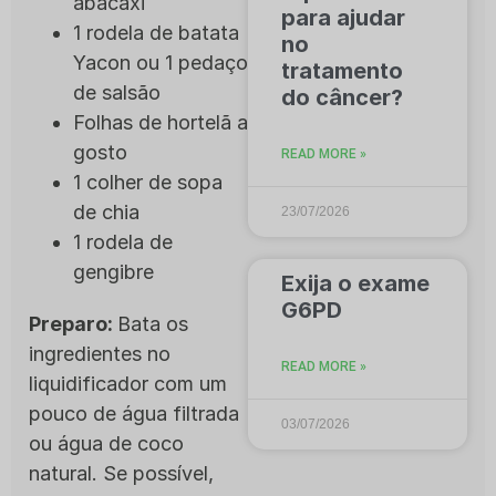
abacaxi
para ajudar
1 rodela de batata
no
Yacon ou 1 pedaço
tratamento
de salsão
do câncer?
Folhas de hortelã a
gosto
READ MORE »
1 colher de sopa
de chia
23/07/2026
1 rodela de
gengibre
Exija o exame
G6PD
Preparo:
Bata os
ingredientes no
READ MORE »
liquidificador com um
pouco de água filtrada
03/07/2026
ou água de coco
natural. Se possível,