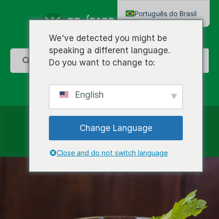
Português do Brasil
English
We've detected you might be
speaking a different language.
Do you want to change to:
English
Change Language
Close and do not switch language