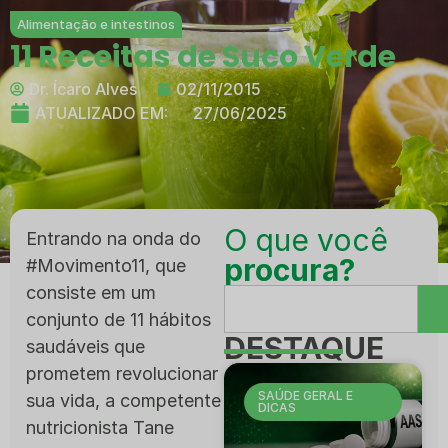
Alimentação e intestinos
11 Receitas de Suco Verde
Dr. Ícaro Alves
02/11/2015
ATUALIZADO EM:
27/06/2025
O que você
Entrando na onda do
procura?
#Movimento11, que
consiste em um
conjunto de 11 hábitos
DESTAQUE
saudáveis que
prometem revolucionar
SAÚDE GERAL E
sua vida, a competente
DICAS
nutricionista Tane