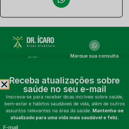
Marque sua consulta
BLOG
online ou presencial
CURSOS
Marcar consulta
Receba atualizações sobre
LIVROS
saúde no seu e-mail
VÍDEOS
Inscreva-se para receber dicas incríveis sobre saúde,
bem-estar e hábitos saudáveis de vida, além de outros
SOBRE MIM
assuntos relevantes na área da saúde.
Mantenha-se
CONTATO
atualizado para uma vida mais saudável e feliz.
E-mail
MARCAR CONSULTA