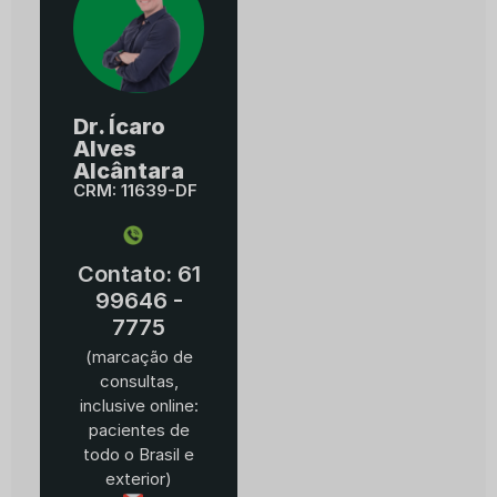
Dr. Ícaro
Alves
Alcântara
CRM: 11639-DF
Contato: 61
99646 -
7775
(marcação de
consultas,
inclusive online:
pacientes de
todo o Brasil e
exterior)