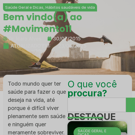
Saúde Geral e Dicas
,
Hábitos saudáveis de vida
Bem vindo(a) ao
#Movimento11
Dr. Ícaro Alves
30/07/2015
ATUALIZADO EM:
23/06/2025
O que você
Todo mundo quer ter
procura?
saúde para fazer o que
deseja na vida, até
porque é difícil viver
DESTAQUE
plenamente sem saúde
e ninguém quer
SAÚDE GERAL E
meramente sobreviver.
DICAS