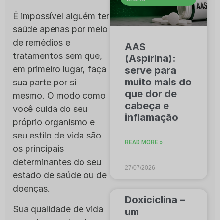
É impossível alguém ter
saúde apenas por meio
de remédios e
AAS
tratamentos sem que,
(Aspirina):
em primeiro lugar, faça
serve para
muito mais do
sua parte por si
que dor de
mesmo. O modo como
cabeça e
você cuida do seu
inflamação
próprio organismo e
seu estilo de vida são
READ MORE »
os principais
determinantes do seu
27/07/2026
estado de saúde ou de
doenças.
Doxiciclina –
Sua qualidade de vida
um