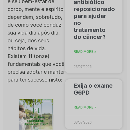
e seu bem-estar de
antibiótico
reposicionado
corpo, mente e espírito
para ajudar
dependem, sobretudo,
no
de como você conduz
tratamento
sua vida dia após dia,
do câncer?
ou seja, dos seus
hábitos de vida.
READ MORE »
Existem 11 (onze)
fundamentais que você
23/07/2026
precisa adotar e manter
para ter sucesso nisto:
Exija o exame
G6PD
READ MORE »
03/07/2026