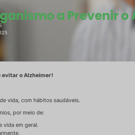
rganismo a Prevenir o
5
025
 evitar o Alzheimer!
e vida, com hábitos saudáveis.
nios, por meio de:
 vida em geral.
larmente.