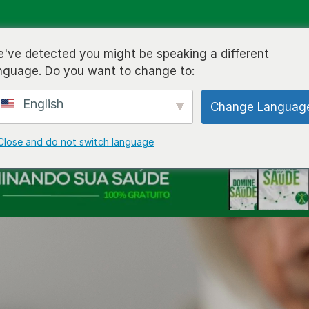
BLOG
CURSOS
LIVROS
VÍDEOS
SOBRE MIM
CO
've detected you might be speaking a different
nguage. Do you want to change to:
English
Change Languag
Close and do not switch language