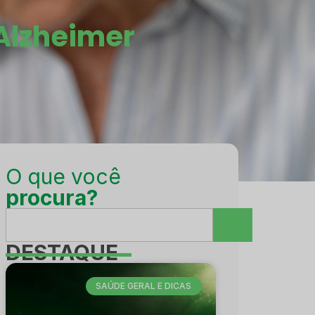
 Alzheimer
O que você
procura?
DESTAQUE
SAÚDE GERAL E DICAS