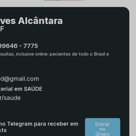
lves Alcântara
DF
 99646 - 7775
ultas, inclusive online: pacientes de todo o Brasil e
ed@gmail.com
terial em SAÚDE
r/saude
 no Telegram para receber em
Entrar
no
sts
Grupo