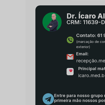
Dr. Ícaro A
CRM: 11639-
Contato: 61
(marcação de cons
exterior)
Email:
recepção.m
Principal ma
icaro.med.b
Entre para nosso grupo
primeira mão nossos po