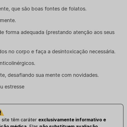
te, que são boas fontes de folatos.
rmente.
de forma adequada (prestando atenção aos seus
dos no corpo e faça a desintoxicação necessária.
ticolinérgicos.
te, desafiando sua mente com novidades.
u estresse
e site têm caráter
exclusivamente informativo e
ição médica
. Elas
não substituem avaliação,