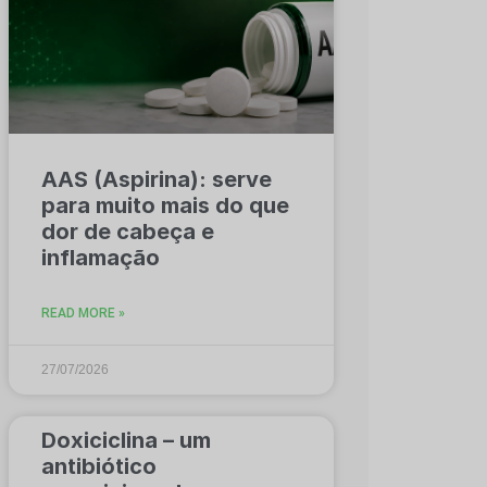
AAS (Aspirina): serve
para muito mais do que
dor de cabeça e
inflamação
READ MORE »
27/07/2026
Doxiciclina – um
antibiótico