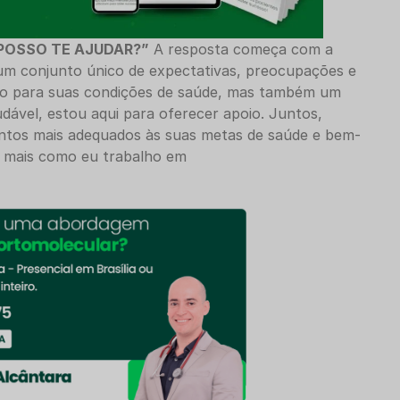
POSSO TE AJUDAR?”
A resposta começa com a
m conjunto único de expectativas, preocupações e
vio para suas condições de saúde, mas também um
dável, estou aqui para oferecer apoio. Juntos,
ntos mais adequados às suas metas de saúde e bem-
a mais como eu trabalho em