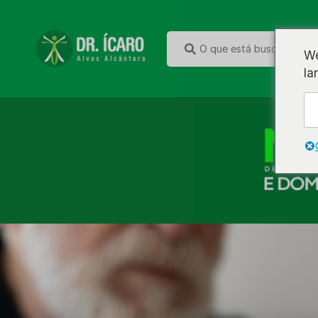
We
la