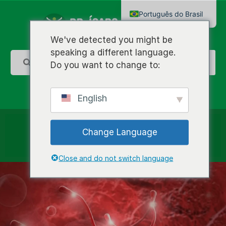
Português do Brasil
English
We've detected you might be
speaking a different language.
Do you want to change to:
English
Change Language
Close and do not switch language