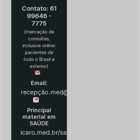
Contato: 61
99646 -
7775
(marcação de
consultas,
inclusive online:
pacientes de
todo o Brasil e
exterior)
Email:
recepção.med@gmail.com
Principal
material em
SAÚDE
icaro.med.br/saude