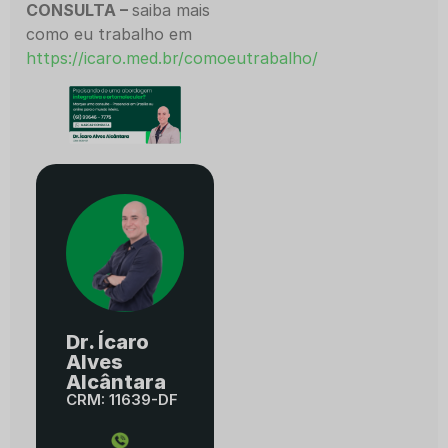
CONSULTA –
saiba mais
como eu trabalho em
https://icaro.med.br/comoeutrabalho/
Dr. Ícaro
Alves
Alcântara
CRM: 11639-DF