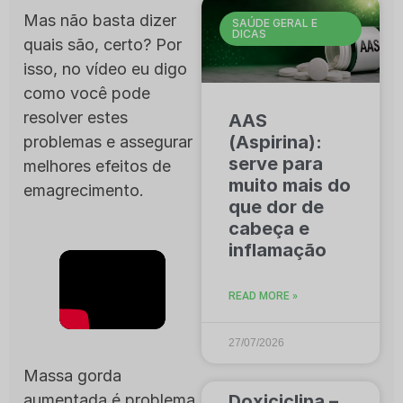
Mas não basta dizer
SAÚDE GERAL E
DICAS
quais são, certo? Por
isso, no vídeo eu digo
como você pode
resolver estes
AAS
(Aspirina):
problemas e assegurar
serve para
melhores efeitos de
muito mais do
emagrecimento.
que dor de
cabeça e
inflamação
READ MORE »
27/07/2026
Massa gorda
Doxiciclina –
aumentada é problema