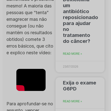
um
mesmo! A maioria das
antibiótico
pessoas que “tenta”
reposicionado
emagrecer mas não
para ajudar
consegue (ou não
no
mantém os resultados
tratamento
obtidos) comete 3
do câncer?
erros básicos, que cito
e explico neste vídeo:
READ MORE »
23/07/2026
Exija o exame
G6PD
READ MORE »
Para aprofundar-se no
assunto, vencer