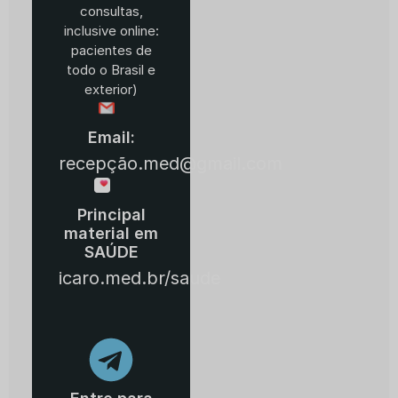
consultas,
inclusive online:
pacientes de
todo o Brasil e
exterior)
Email:
recepção.med@gmail.com
Principal
material em
SAÚDE
icaro.med.br/saude