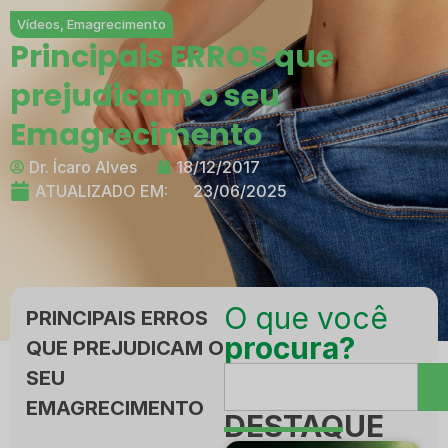
Vídeos
,
Emagrecimento
Principais ERROS que
prejudicam o seu
Emagrecimento
Dr. Ícaro Alves
18/12/2017
ATUALIZADO EM:
23/06/2025
O que você
PRINCIPAIS ERROS
procura?
QUE PREJUDICAM O
SEU
EMAGRECIMENTO
DESTAQUE