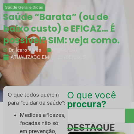
Saúde Geral e Dicas
Saúde “Barata” (ou de
baixo custo) e EFICAZ… É
possível? SIM: veja como.
Dr. Ícaro Alves
03/06/2019
ATUALIZADO EM:
23/06/2025
O que você
O que todos querem
procura?
para “cuidar da saúde”:
Medidas eficazes,
focadas não só
DESTAQUE
em prevenção,