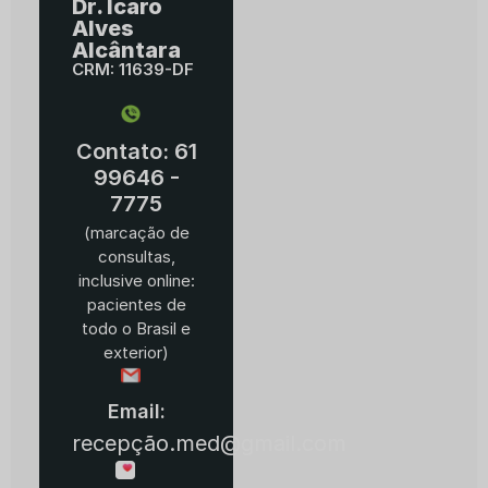
Dr. Ícaro
Alves
Alcântara
CRM: 11639-DF
Contato: 61
99646 -
7775
(marcação de
consultas,
inclusive online:
pacientes de
todo o Brasil e
exterior)
Email:
recepção.med@gmail.com