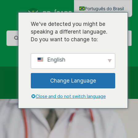
Português do Brasil
English
We've detected you might be
speaking a different language.
Do you want to change to:
English
Change Language
Close and do not switch language