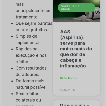
mas
SAÚDE GERAL E
DICAS
principalmente em
tratamento.
Que sejam baratas
ou até gratuitas.
AAS
Simples de
(Aspirina):
implementar.
serve para
muito mais do
Rápidas na
que dor de
execução e nos
cabeça e
efeitos.
inflamação
Com resultados
duradouros.
READ MORE »
Da forma mais
natural possível.
27/07/2026
Sem efeitos
colaterais ou
Doxiciclina –