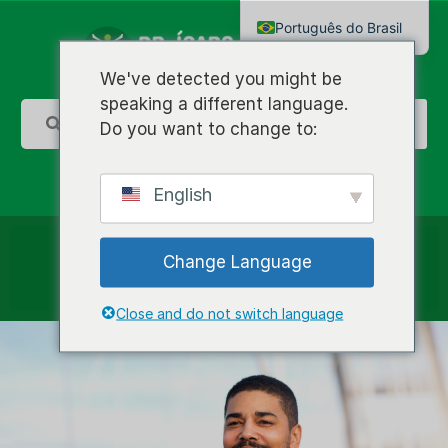
Português do Brasil
English
We've detected you might be
speaking a different language.
Do you want to change to:
English
Change Language
Close and do not switch language