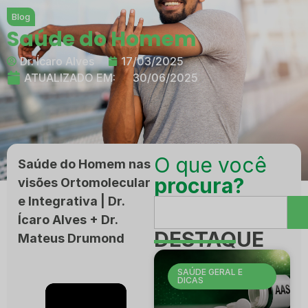
Blog
Saúde do Homem
Dr. Ícaro Alves
17/03/2025
ATUALIZADO EM:
30/06/2025
O que você
Saúde do Homem nas
procura?
visões Ortomolecular
e Integrativa | Dr.
Ícaro Alves + Dr.
DESTAQUE
Mateus Drumond
SAÚDE GERAL E
DICAS