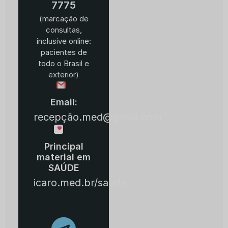
7775
(marcação de
consultas,
inclusive online:
pacientes de
todo o Brasil e
exterior)
Email:
recepção.med@gmail.com
Principal
material em
SAÚDE
icaro.med.br/saude