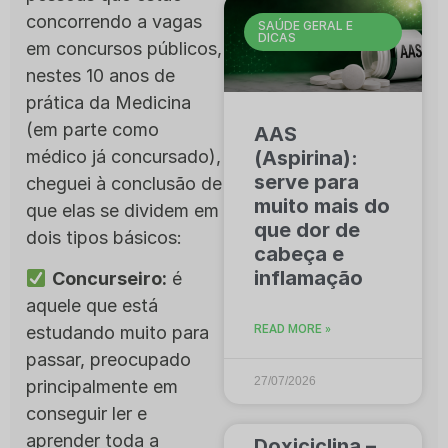
concorrendo a vagas
SAÚDE GERAL E
DICAS
em concursos públicos,
nestes 10 anos de
prática da Medicina
(em parte como
AAS
médico já concursado),
(Aspirina):
serve para
cheguei à conclusão de
muito mais do
que elas se dividem em
que dor de
dois tipos básicos:
cabeça e
inflamação
Concurseiro:
é
aquele que está
READ MORE »
estudando muito para
passar, preocupado
27/07/2026
principalmente em
conseguir ler e
aprender toda a
Doxiciclina –