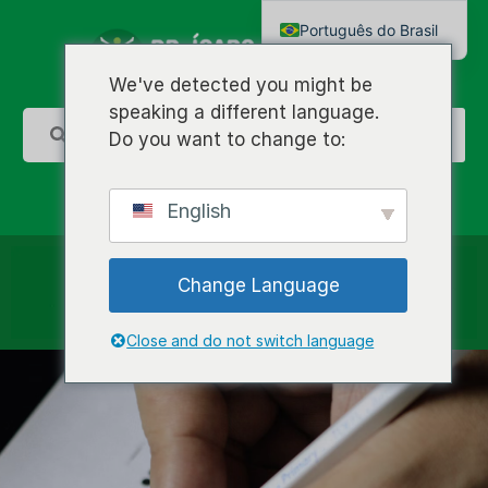
Português do Brasil
English
We've detected you might be
speaking a different language.
Do you want to change to:
English
Change Language
Close and do not switch language