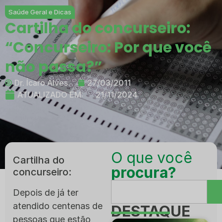
Saúde Geral e Dicas
Cartilha do concurseiro:
“Concurseiro: Por que você
não passa?”
Dr. Ícaro Alves
27/03/2011
ATUALIZADO EM:
21/11/2024
O que você
Cartilha do
procura?
concurseiro:
Depois de já ter
atendido centenas de
DESTAQUE
pessoas que estão