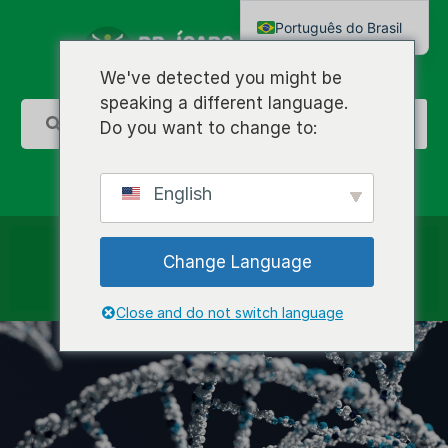
Português do Brasil
English
We've detected you might be
speaking a different language.
Do you want to change to:
English
Change Language
Close and do not switch language