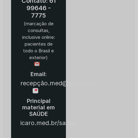
Contato: 61
99646 -
7775
(marcação de
consultas,
inclusive online:
pacientes de
todo o Brasil e
exterior)
Email:
recepção.med@gmail.com
Principal
material em
SAÚDE
icaro.med.br/saude