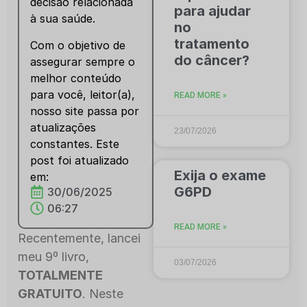
decisão relacionada
para ajudar
à sua saúde.
no
tratamento
Com o objetivo de
do câncer?
assegurar sempre o
melhor conteúdo
para você, leitor(a),
READ MORE »
nosso site passa por
atualizações
23/07/2026
constantes. Este
post foi atualizado
Exija o exame
em:
G6PD
30/06/2025
06:27
READ MORE »
Recentemente, lancei
meu 9º livro,
03/07/2026
TOTALMENTE
GRATUITO
. Neste