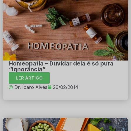
Homeopatia – Duvidar dela é só pura
“ignorância”
LER ARTIGO
Dr. Ícaro Alves
20/02/2014