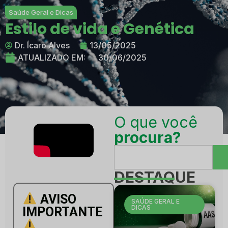
Saúde Geral e Dicas
Estilo de vida e Genética
Dr. Ícaro Alves
13/05/2025
ATUALIZADO EM:
30/06/2025
O que você
procura?
DESTAQUE
AVISO
SAÚDE GERAL E
DICAS
IMPORTANTE