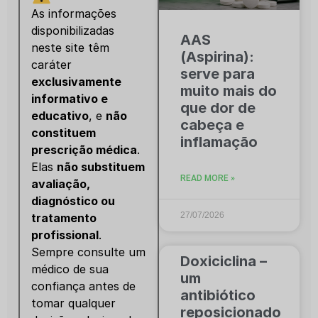
As informações
disponibilizadas
AAS
neste site têm
(Aspirina):
caráter
serve para
exclusivamente
muito mais do
informativo e
que dor de
educativo
, e
não
cabeça e
constituem
inflamação
prescrição médica
.
Elas
não substituem
READ MORE »
avaliação,
diagnóstico ou
27/07/2026
tratamento
profissional
.
Sempre consulte um
Doxiciclina –
médico de sua
um
confiança antes de
antibiótico
tomar qualquer
reposicionado