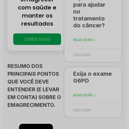
para ajudar
com saúde e
no
manter os
tratamento
resultados
do câncer?
SAIBA MAIS
READ MORE »
23/07/2026
RESUMO DOS
Exija o exame
PRINCIPAIS PONTOS
G6PD
QUE VOCÊ DEVE
ENTENDER (E LEVAR
READ MORE »
EM CONTA) SOBRE O
EMAGRECIMENTO.
03/07/2026