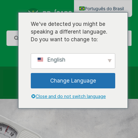
Português do Brasil
English
We've detected you might be
speaking a different language.
Do you want to change to:
English
Change Language
Close and do not switch language