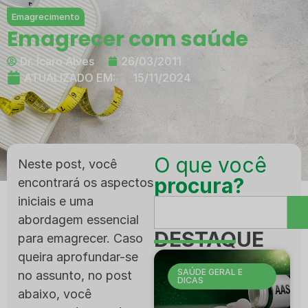
Emagrecimento
Emagrecer com saúde
Dr. Ícaro Alves
26/03/2011
ATUALIZADO EM:
15/11/2024
O que você
Neste post, você
procura?
encontrará os aspectos
iniciais e uma
abordagem essencial
DESTAQUE
para emagrecer. Caso
queira aprofundar-se
SAÚDE GERAL E
no assunto, no post
DICAS
abaixo, você