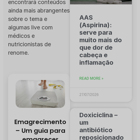
encontrará conteúdos
ainda mais abrangentes
AAS
sobre o tema e
(Aspirina):
algumas live com
serve para
médicos e
muito mais do
nutricionistas de
que dor de
renome.
cabeça e
inflamação
READ MORE »
27/07/2026
Doxiciclina –
Emagrecimento
um
antibiótico
– Um guia para
reposicionado
emagrecer