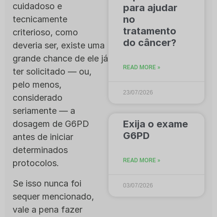
cuidadoso e
para ajudar
no
tecnicamente
tratamento
criterioso, como
do câncer?
deveria ser, existe uma
grande chance de ele já
READ MORE »
ter solicitado — ou,
pelo menos,
23/07/2026
considerado
seriamente — a
Exija o exame
dosagem de G6PD
G6PD
antes de iniciar
determinados
READ MORE »
protocolos.
Se isso nunca foi
03/07/2026
sequer mencionado,
vale a pena fazer