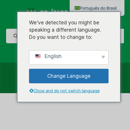
Português do Brasil
English
We've detected you might be
speaking a different language.
Do you want to change to:
English
Change Language
Close and do not switch language