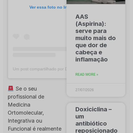
Ver essa foto no Instagram
AAS
(Aspirina):
serve para
muito mais do
que dor de
cabeça e
inflamação
Um post compartilhado por Dr. Ícaro Alves (@dricaroalves)
READ MORE »
Se o seu
27/07/2026
profissional de
Medicina
Doxiciclina –
Ortomolecular,
um
Integrativa ou
antibiótico
Funcional é realmente
reposicionado