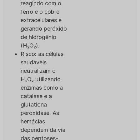
reagindo com o
ferro e o cobre
extracelulares e
gerando peróxido
de hidrogênio
(H₂O₂).
Risco: as células
saudáveis
neutralizam o
H₂O₂ utilizando
enzimas como a
catalase e a
glutationa
peroxidase. As
hemácias
dependem da via
das pentoses-