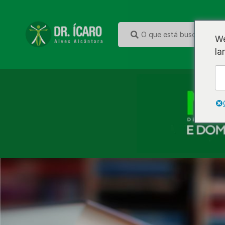
We
la