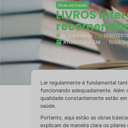
Dicas em Saúde
LIVROS inter
recomendad
Dr. Ícaro Alves
17/07/201
ATUALIZADO EM:
15/05/2
Ler regularmente é fundamental tant
funcionando adequadamente. Além d
qualidade constantemente estão em 
saúde.
Portanto, aqui estão as obras básicas
explicam de maneira clara os pilares