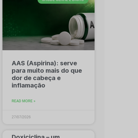
AAS (Aspirina): serve
para muito mais do que
dor de cabeça e
inflamação
READ MORE »
27/07/2026
Doxiciclina – um