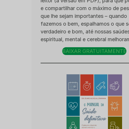
leitor (a versão em PDF), para que p
e compartilhar com o máximo de pe
que lhe sejam importantes – quando
fazemos o bem, espalhamos o que sej
verdadeiro e bom, até nossas saúde
espiritual, mental e cerebral melhora
BAIXAR GRATUITAMENTE