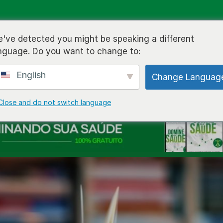
BLOG
CURSOS
LIVROS
VÍDEOS
SOBRE MIM
CO
've detected you might be speaking a different
nguage. Do you want to change to:
English
Change Languag
Close and do not switch language