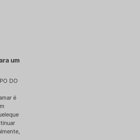
para um
OPO DO
amar é
um
queleque
tinuar
almente,
.