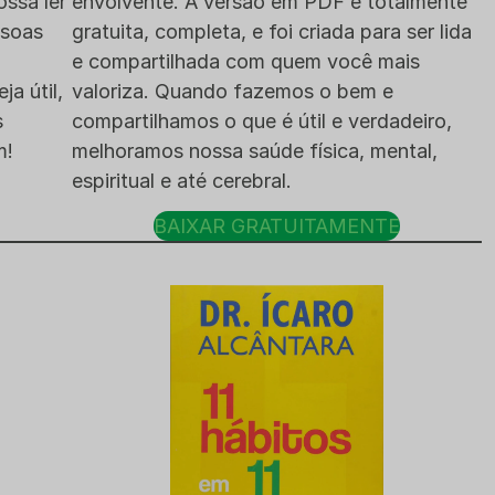
ossa ler
envolvente. A versão em PDF é totalmente
ssoas
gratuita, completa, e foi criada para ser lida
e compartilhada com quem você mais
a útil,
valoriza. Quando fazemos o bem e
s
compartilhamos o que é útil e verdadeiro,
m!
melhoramos nossa saúde física, mental,
espiritual e até cerebral.
BAIXAR GRATUITAMENTE