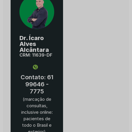
Dr. Ícaro
Alves
Alcântara
CRM: 11639-DF
Contato: 61
99646 -
7775
(marcação de
consultas,
inclusive online:
pacientes de
todo o Brasil e
exterior)