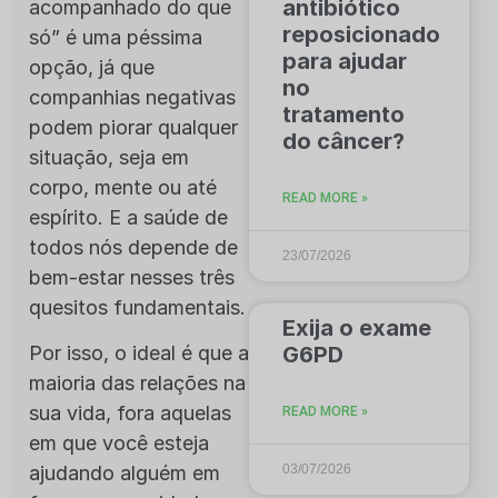
antibiótico
acompanhado do que
reposicionado
só” é uma péssima
para ajudar
opção, já que
no
companhias negativas
tratamento
podem piorar qualquer
do câncer?
situação, seja em
corpo, mente ou até
READ MORE »
espírito. E a saúde de
todos nós depende de
23/07/2026
bem-estar nesses três
quesitos fundamentais.
Exija o exame
G6PD
Por isso, o ideal é que a
maioria das relações na
sua vida, fora aquelas
READ MORE »
em que você esteja
03/07/2026
ajudando alguém em