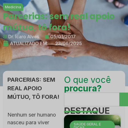
Medicina
Parcerias: sem real apoio
mútuo, tô fora!
Dr. Ícaro Alves
05/01/2017
ATUALIZADO EM:
23/06/2025
O que você
PARCERIAS: SEM
procura?
REAL APOIO
MÚTUO, TÔ FORA!
DESTAQUE
Nenhum ser humano
nasceu para viver
SAÚDE GERAL E
DICAS