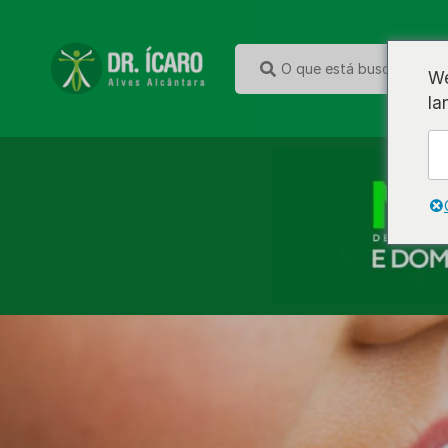
We
la