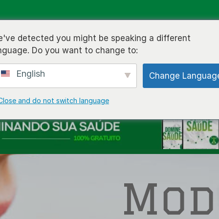
BLOG
CURSOS
LIVROS
VÍDEOS
SOBRE MIM
CO
've detected you might be speaking a different
nguage. Do you want to change to:
English
Change Languag
Close and do not switch language