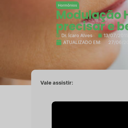
Hormônios
Modulação 
precisar e b
Dr. Ícaro Alves
13/07/201
ATUALIZADO EM:
27/06/2
Vale assistir: