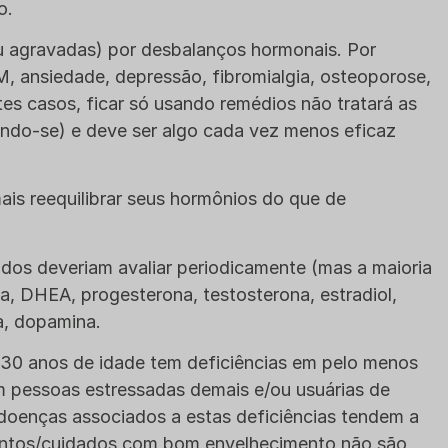
o.
 agravadas) por desbalanços hormonais. Por
, ansiedade, depressão, fibromialgia, osteoporose,
es casos, ficar só usando remédios não tratará as
ndo-se) e deve ser algo cada vez menos eficaz
is reequilibrar seus hormônios do que de
dos deveriam avaliar periodicamente (mas a maioria
na, DHEA, progesterona, testosterona, estradiol,
a, dopamina.
e 30 anos de idade tem deficiências em pelo menos
m pessoas estressadas demais e/ou usuárias de
 doenças associados a estas deficiências tendem a
mentos/cuidados com bom envelhecimento não são