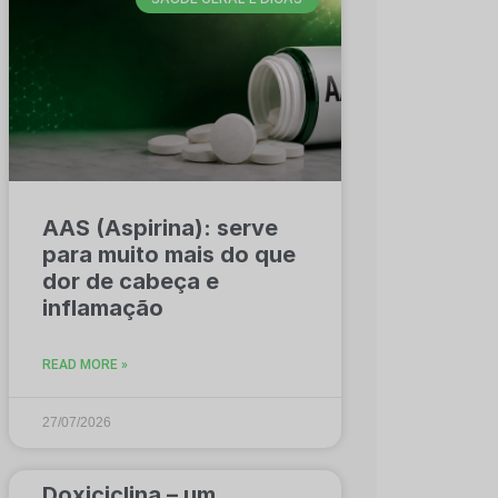
AAS (Aspirina): serve
para muito mais do que
dor de cabeça e
inflamação
READ MORE »
27/07/2026
Doxiciclina – um