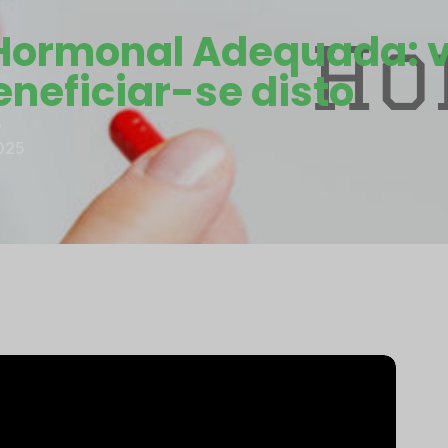
Hormonal Adequada: 
eneficiar-se disto
5
025