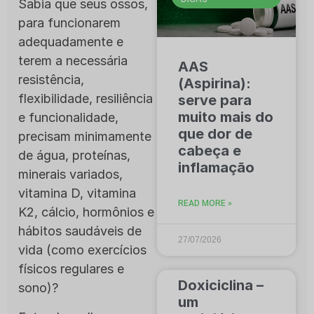
Sabia que seus ossos,
para funcionarem
adequadamente e
terem a necessária
AAS
resistência,
(Aspirina):
flexibilidade, resiliência
serve para
muito mais do
e funcionalidade,
que dor de
precisam minimamente
cabeça e
de água, proteínas,
inflamação
minerais variados,
vitamina D, vitamina
READ MORE »
K2, cálcio, hormônios e
hábitos saudáveis de
27/07/2026
vida (como exercícios
físicos regulares e
Doxiciclina –
sono)?
um