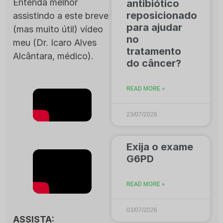
Entenda melhor
antibiótico
reposicionado
assistindo a este breve
para ajudar
(mas muito útil) vídeo
no
meu (Dr. Icaro Alves
tratamento
Alcântara, médico).
do câncer?
READ MORE »
23/07/2026
Exija o exame
G6PD
READ MORE »
03/07/2026
ASSISTA: