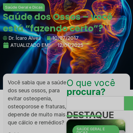
Saúde Geral e Dicas
Saúde dos Ossos – você
está “fazendo certo”?
Dr. Ícaro Alves
10/07/2017
ATUALIZADO EM:
12/01/2025
O que você
Você sabia que a saúde
procura?
dos seus ossos, para
evitar osteopenia,
osteoporose e fraturas,
DESTAQUE
depende de muito mais
que cálcio e remédios?
SAÚDE GERAL E
DICAS