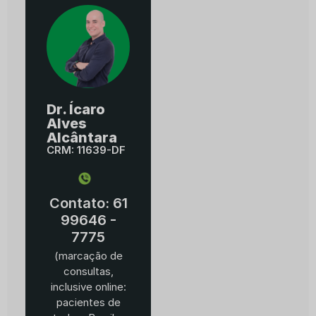
Dr. Ícaro
Alves
Alcântara
CRM: 11639-DF
Contato: 61
99646 -
7775
(marcação de
consultas,
inclusive online:
pacientes de