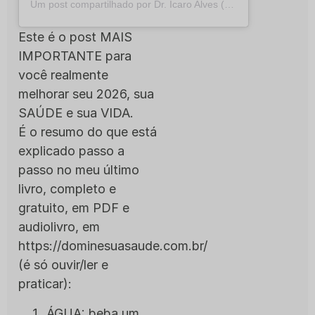
Um post compartilhado por Dr. Ícaro Alves (@dricaroalves)
Este é o post MAIS
IMPORTANTE para
você realmente
melhorar seu 2026, sua
SAÚDE e sua VIDA.
É o resumo do que está
explicado passo a
passo no meu último
livro, completo e
gratuito, em PDF e
audiolivro, em
https://dominesuasaude.com.br/
(é só ouvir/ler e
praticar):
ÁGUA: beba um