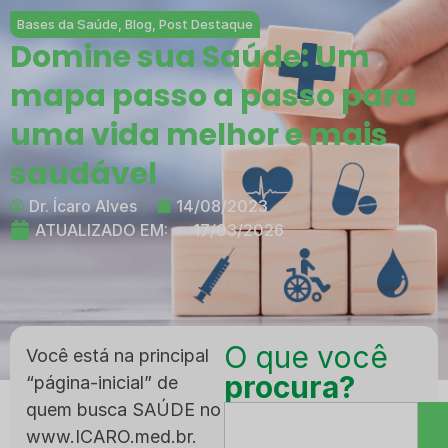
Bases da Saúde
,
Blog
,
Post Destaque
Domine sua Saúde: Um
mapa passo a passo para
uma vida melhor e mais
saudável
Dr. Ícaro Alves
14/08/2023
ATUALIZADO EM:
17/03/2026
O que você
Você está na principal
procura?
“página-inicial” de
quem busca SAÚDE no
www.ICARO.med.br.