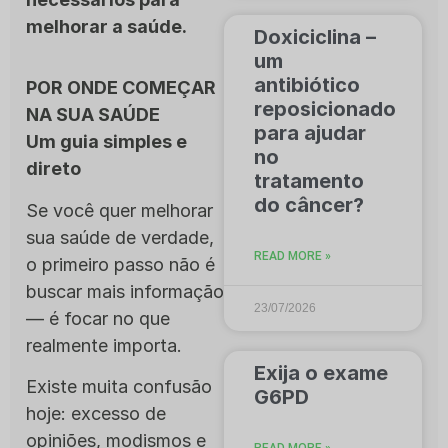
melhorar a saúde.
Doxiciclina –
um
antibiótico
POR ONDE COMEÇAR
reposicionado
NA SUA SAÚDE
para ajudar
Um guia simples e
no
direto
tratamento
do câncer?
Se você quer melhorar
sua saúde de verdade,
READ MORE »
o primeiro passo não é
buscar mais informação
23/07/2026
— é focar no que
realmente importa.
Exija o exame
Existe muita confusão
G6PD
hoje: excesso de
opiniões, modismos e
READ MORE »