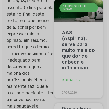
de 05/08/12 sobre o
SAÚDE GERAL E
assunto (o link para ela
DICAS
está no final deste
texto) e o que pensei
dela, achei por bem
AAS
expressar minha
(Aspirina):
opinião: em resumo,
serve para
acredito que o termo
muito mais do
“antienvelhecimento” é
que dor de
inadequado para
cabeça e
descrever o que a
inflamação
maioria dos
profissionais éticos
READ MORE »
realmente faz, que é
auxiliar o paciente a ter
27/07/2026
um envelhecimento
mais saudável e
Doxiciclina –