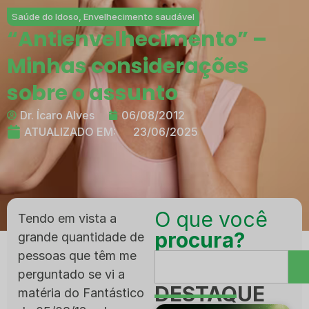
Saúde do Idoso
,
Envelhecimento saudável
“Antienvelhecimento” –
Minhas considerações
sobre o assunto
Dr. Ícaro Alves
06/08/2012
ATUALIZADO EM:
23/06/2025
O que você
Tendo em vista a
procura?
grande quantidade de
pessoas que têm me
perguntado se vi a
DESTAQUE
matéria do Fantástico