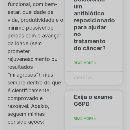
funcional, com bem-
um
estar, qualidade de
antibiótico
vida, produtividade e o
reposicionado
para ajudar
mínimo possível de
no
perdas com o avançar
tratamento
da idade (sem
do câncer?
prometer
rejuvenescimento ou
READ MORE »
resultados
“milagrosos”), mas
23/07/2026
sempre dentro do que
é cientificamente
Exija o exame
comprovado e
G6PD
razoável. Abaixo,
seguem minhas
READ MORE »
considerações: