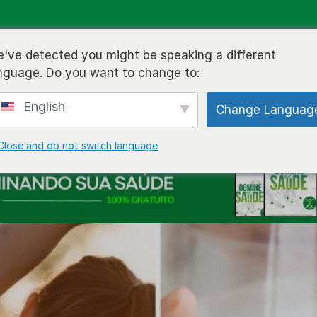
BLOG
CURSOS
LIVROS
VÍDEOS
SOBRE MIM
CO
've detected you might be speaking a different
nguage. Do you want to change to:
English
Change Languag
Close and do not switch language