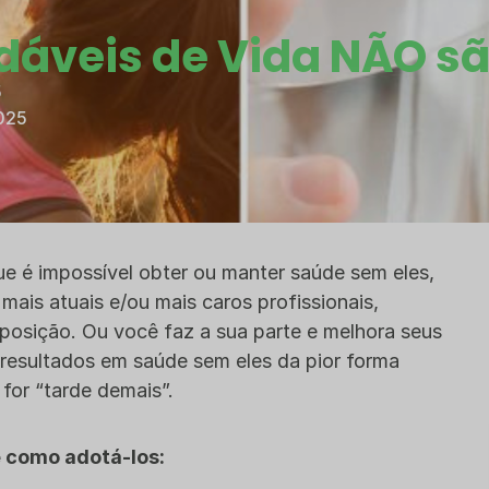
dáveis de Vida NÃO sã
5
025
ue é impossível obter ou manter saúde sem eles,
ais atuais e/ou mais caros profissionais,
posição. Ou você faz a sua parte e melhora seus
 resultados em saúde sem eles da pior forma
for “tarde demais”.
e como adotá-los: