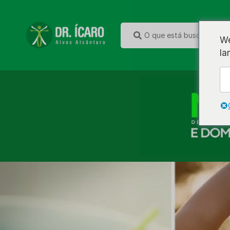
We
la