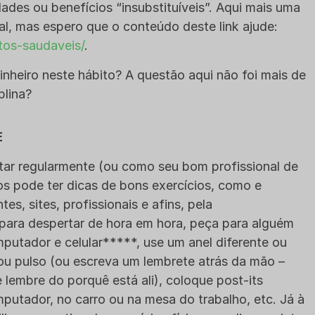
ades ou benefícios “insubstituíveis”. Aqui mais uma
nal, mas espero que o conteúdo deste link ajude:
ntos-saudaveis/
.
nheiro neste hábito? A questão aqui não foi mais de
plina?
E
itar regularmente (ou como seu bom profissional de
os pode ter dicas de bons exercícios, como e
es, sites, profissionais e afins, pela
 para despertar de hora em hora, peça para alguém
mputador e celular*****, use um anel diferente ou
ou pulso (ou escreva um lembrete atrás da mão –
e lembre do porquê está ali), coloque post-its
putador, no carro ou na mesa do trabalho, etc. Já à