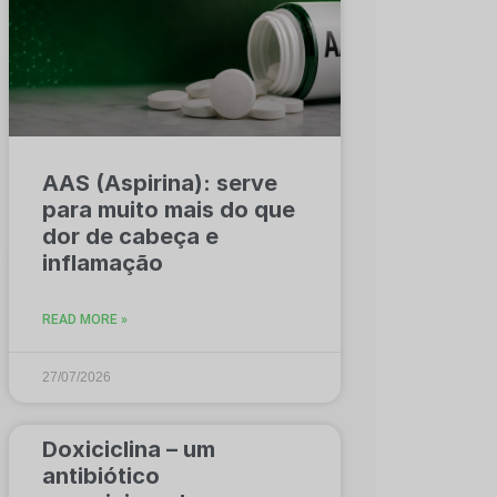
AAS (Aspirina): serve
para muito mais do que
dor de cabeça e
inflamação
READ MORE »
27/07/2026
Doxiciclina – um
antibiótico