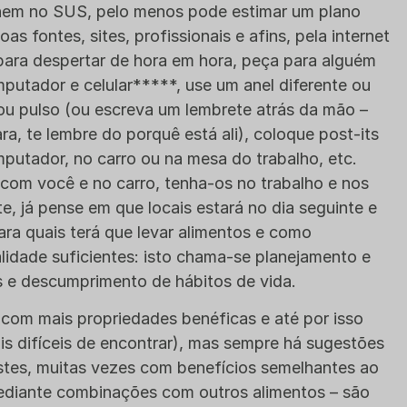
 nem no SUS, pelo menos pode estimar um plano
as fontes, sites, profissionais e afins, pela internet
ara despertar de hora em hora, peça para alguém
mputador e celular*****, use um anel diferente ou
ou pulso (ou escreva um lembrete atrás da mão –
ra, te lembre do porquê está ali), coloque post-its
mputador, no carro ou na mesa do trabalho, etc.
com você e no carro, tenha-os no trabalho e nos
e, já pense em que locais estará no dia seguinte e
ara quais terá que levar alimentos e como
lidade suficientes: isto chama-se planejamento e
s e descumprimento de hábitos de vida.
 com mais propriedades benéficas e até por isso
is difíceis de encontrar), mas sempre há sugestões
stes, muitas vezes com benefícios semelhantes ao
iante combinações com outros alimentos – são