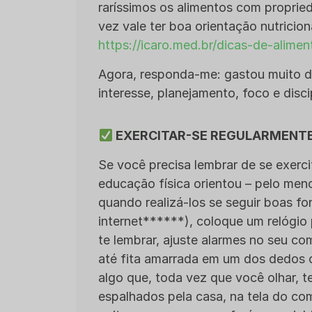
raríssimos os alimentos com propried
vez vale ter boa orientação nutricio
https://icaro.med.br/dicas-de-alime
Agora, responda-me: gastou muito di
interesse, planejamento, foco e disci
EXERCITAR-SE REGULARMENT
Se você precisa lembrar de se exerc
educação física orientou – pelo men
quando realizá-los se seguir boas font
internet******), coloque um relógio
te lembrar, ajuste alarmes no seu co
até fita amarrada em um dos dedos 
algo que, toda vez que você olhar, t
espalhados pela casa, na tela do com