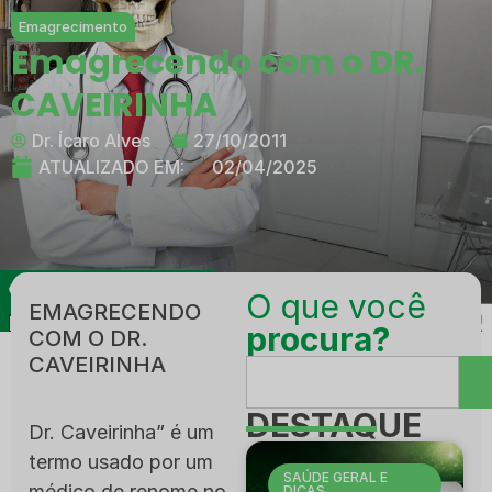
Emagrecimento
Emagrecendo com o DR.
CAVEIRINHA
Dr. Ícaro Alves
27/10/2011
ATUALIZADO EM:
02/04/2025
O que você
EMAGRECENDO
procura?
COM O DR.
CAVEIRINHA
DESTAQUE
Dr. Caveirinha” é um
termo usado por um
SAÚDE GERAL E
médico de renome no
DICAS