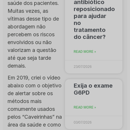
antibiótico
saúde dos pacientes.
reposicionado
Muitas vezes, as
para ajudar
vítimas desse tipo de
no
abordagem não
tratamento
percebem os riscos
do câncer?
envolvidos ou não
valorizam a questão
READ MORE »
até que seja tarde
demais.
23/07/2026
Em 2019, criei o vídeo
Exija o exame
abaixo com o objetivo
G6PD
de alertar sobre os
métodos mais
READ MORE »
comumente usados
pelos “Caveirinhas” na
03/07/2026
área da saúde e como