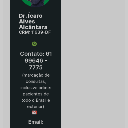
Dr. Ícaro
Alves
Alcântara
CRM: 11639-DF
Contato: 61
99646 -
7775
(marcação de
consultas,
inclusive online:
pacientes de
todo o Brasil e
exterior)
Email: