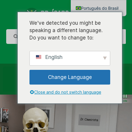
Português do Brasil
English
We've detected you might be
speaking a different language.
Do you want to change to:
English
Change Language
Close and do not switch language